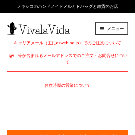
メキシコのハンドメイドメルカドバッグと雑貨のお店
ナ
コ
メニュー
ビ
ン
ゲ
テ
HOME
キャリアメール（主にezweb.ne.jp）でのご注文について
ー
ン
シ
ツ
.@/...等が含まれるメールアドレスでのご注文・お問合せについ
サ
ITEMS
て
ョ
へ
ブ
ン
ス
メ
EVENTS
へ
キ
ニ
お盆時期の営業について
ス
ッ
ュ
SHOP INFO
キ
プ
ー
ッ
を
BLOG
プ
展
開