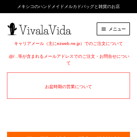
メキシコのハンドメイドメルカドバッグと雑貨のお店
ナ
コ
メニュー
ビ
ン
ゲ
テ
HOME
キャリアメール（主にezweb.ne.jp）でのご注文について
ー
ン
シ
ツ
.@/...等が含まれるメールアドレスでのご注文・お問合せについ
サ
ITEMS
て
ョ
へ
ブ
ン
ス
メ
サ
BAGS
へ
キ
ニ
ブ
お盆時期の営業について
ス
ッ
ュ
メ
サ
メルカドバッグ
キ
プ
ー
ニ
ブ
ッ
を
ュ
メ
CARLOTA
プ
展
ー
ニ
開
を
ュ
サ
Wayuu / コロンビアバッグ
展
ー
ブ
開
を