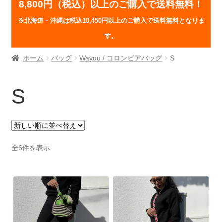
メ
8,800円（税込）以上のご購入で送料無料！
M
展
ニ
※北海道・沖縄は税込10,450円以上のご購入で送料無料となりま
開
ュ
S
す。
ー
を
ホーム
バッグ
Wayuu / コロンビアバッグ
S
MINI
展
開
その他
S
サ
ACCESORIES
ブ
メ
GOODS
ニ
新
全6件を表示
ュ
し
APPAREL
い
ー
順
を
EVENTS
展
開
SHOP INFO