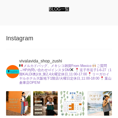
BLOG一覧
Instagram
vivalavida_shop_zushi
メルカドバッグ、メキシコ雑貨From Mexico
ご質問
→HP内問い合わせ○/インスタDM
逗子市逗子1-6-27（1
階KALDI奥)/水,第2,4火曜定休日,11:00-17:00
リーガロイ
ヤルホテル大阪地下1階店/火曜日定休日,11:00-18:00
葉山
倉庫店OPEN!