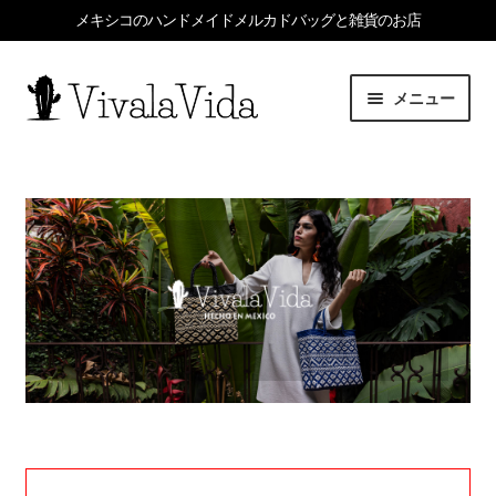
メキシコのハンドメイドメルカドバッグと雑貨のお店
ナ
コ
メニュー
ビ
ン
ゲ
テ
HOME
ー
ン
シ
ツ
サ
ITEMS
ョ
へ
ブ
ン
ス
メ
EVENTS
へ
キ
ニ
ス
ッ
ュ
SHOP INFO
キ
プ
ー
ッ
を
BLOG
プ
展
開