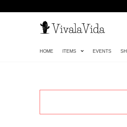
ナ
コ
ビ
ン
ゲ
テ
ー
ン
HOME
ITEMS
EVENTS
SH
シ
ツ
ョ
へ
ン
ス
へ
キ
ス
ッ
キ
プ
ッ
プ