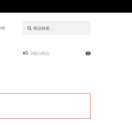
検
検
わせ
索
索
対
象:
¥
0
0個の商品