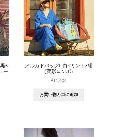
黒×
メルカドバッグL 白×ミント×紺
ェー
（変形ロンボ）
¥
11,000
お買い物カゴに追加