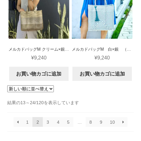
メルカドバッグM クリーム×銀×黒（3段ダイヤ）
メルカドバッグM 白×銀 （ピラミデス）
¥
9,240
¥
9,240
お買い物カゴに追加
お買い物カゴに追加
新
結果の13～24/120を表示しています
し
い
1
2
3
4
5
…
8
9
10
順