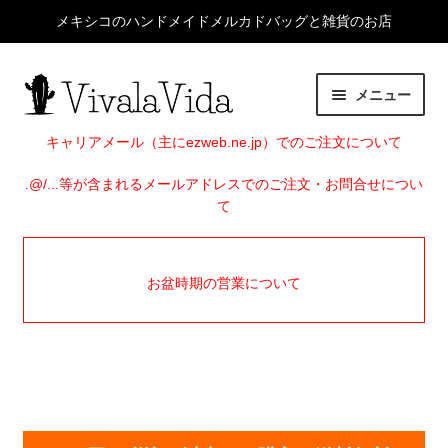
メキシコのハンドメイドメルカドバッグと雑貨のお店
ナ
コ
メニュー
ビ
ン
ゲ
テ
HOME
キャリアメール（主にezweb.ne.jp）でのご注文について
ー
ン
シ
ツ
.@/...等が含まれるメールアドレスでのご注文・お問合せについ
サ
ITEMS
て
ョ
へ
ブ
ン
ス
メ
EVENTS
へ
キ
ニ
お盆時期の営業について
ス
ッ
ュ
SHOP INFO
キ
プ
ー
ッ
を
BLOG
プ
展
開