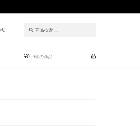
検
検
わせ
索
索
対
象:
¥
0
0個の商品