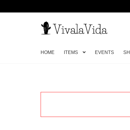
ナ
コ
ビ
ン
ゲ
テ
ー
ン
HOME
ITEMS
EVENTS
SH
シ
ツ
ョ
へ
ン
ス
へ
キ
ス
ッ
キ
プ
ッ
プ