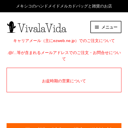
メキシコのハンドメイドメルカドバッグと雑貨のお店
ナ
コ
メニュー
ビ
ン
ゲ
テ
HOME
キャリアメール（主にezweb.ne.jp）でのご注文について
ー
ン
シ
ツ
.@/...等が含まれるメールアドレスでのご注文・お問合せについ
サ
ITEMS
て
ョ
へ
ブ
ン
ス
メ
EVENTS
へ
キ
ニ
お盆時期の営業について
ス
ッ
ュ
SHOP INFO
キ
プ
ー
ッ
を
BLOG
プ
展
開