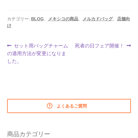
カテゴリー:
BLOG
、
メキシコの商品
、
メルカドバッグ
、
店舗向
け
投
前
次
セット用バッグチャーム
死者の日フェア開催！
の
の
の適用方法が変更になりま
稿
投
投
した。
ナ
稿:
稿:
ビ
ゲ
ー
よくあるご質問
シ
ョ
商品カテゴリー