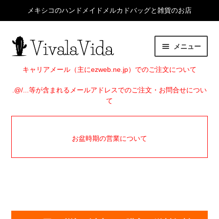
メキシコのハンドメイドメルカドバッグと雑貨のお店
ナ
コ
メニュー
ビ
ン
ゲ
テ
HOME
キャリアメール（主にezweb.ne.jp）でのご注文について
ー
ン
シ
ツ
.@/...等が含まれるメールアドレスでのご注文・お問合せについ
サ
ITEMS
て
ョ
へ
ブ
ン
ス
メ
EVENTS
へ
キ
ニ
お盆時期の営業について
ス
ッ
ュ
SHOP INFO
キ
プ
ー
ッ
を
BLOG
プ
展
開