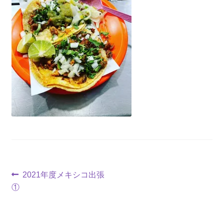
投
前
2021年度メキシコ出張
の
①
稿
投
ナ
稿: