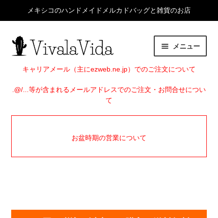
メキシコのハンドメイドメルカドバッグと雑貨のお店
ナ
コ
メニュー
ビ
ン
ゲ
テ
HOME
キャリアメール（主にezweb.ne.jp）でのご注文について
ー
ン
シ
ツ
.@/...等が含まれるメールアドレスでのご注文・お問合せについ
サ
ITEMS
て
ョ
へ
ブ
ン
ス
メ
EVENTS
へ
キ
ニ
お盆時期の営業について
ス
ッ
ュ
SHOP INFO
キ
プ
ー
ッ
を
BLOG
プ
展
開