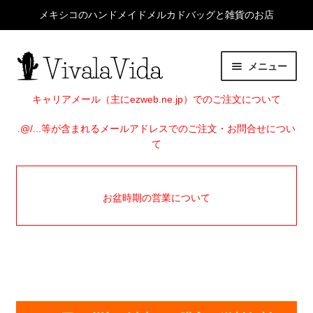
メキシコのハンドメイドメルカドバッグと雑貨のお店
ナ
コ
メニュー
ビ
ン
ゲ
テ
HOME
キャリアメール（主にezweb.ne.jp）でのご注文について
ー
ン
シ
ツ
.@/...等が含まれるメールアドレスでのご注文・お問合せについ
サ
ITEMS
て
ョ
へ
ブ
ン
ス
メ
EVENTS
へ
キ
ニ
お盆時期の営業について
ス
ッ
ュ
SHOP INFO
キ
プ
ー
ッ
を
BLOG
プ
展
開