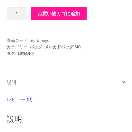
メ
お買い物カゴに追加
ル
カ
ド
バ
商品コード:
mc-b-miye
カテゴリー:
バッグ
,
メルカドバッグ MC
ッ
タグ:
10%OFF
グ
MC
ミ
ン
説明
ト
×
黄
レビュー (0)
色
（バ
説明
イ
カ