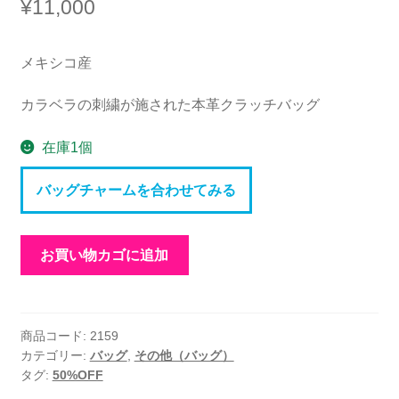
¥
11,000
メキシコ産
カラベラの刺繍が施された本革クラッチバッグ
在庫1個
バッグチャームを合わせてみる
レ
お買い物カゴに追加
ザ
ー
ク
ラ
商品コード:
2159
カテゴリー:
バッグ
,
その他（バッグ）
ッ
タグ:
50%OFF
チ