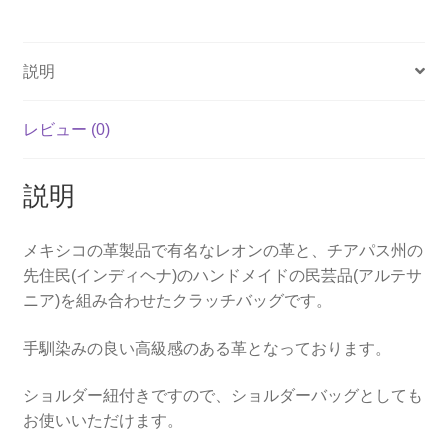
ド
ス
カ
説明
ラ
ベ
ラ
レビュー (0)
ス
【04】
説明
個
メキシコの革製品で有名なレオンの革と、チアパス州の
先住民(インディヘナ)のハンドメイドの民芸品(アルテサ
ニア)を組み合わせたクラッチバッグです。
手馴染みの良い高級感のある革となっております。
ショルダー紐付きですので、ショルダーバッグとしても
お使いいただけます。