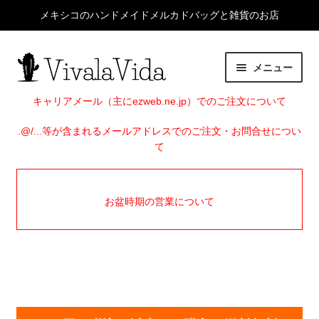
メキシコのハンドメイドメルカドバッグと雑貨のお店
ナ
コ
メニュー
ビ
ン
ゲ
テ
HOME
キャリアメール（主にezweb.ne.jp）でのご注文について
ー
ン
シ
ツ
.@/...等が含まれるメールアドレスでのご注文・お問合せについ
サ
ITEMS
て
ョ
へ
ブ
ン
ス
メ
EVENTS
へ
キ
ニ
お盆時期の営業について
ス
ッ
ュ
SHOP INFO
キ
プ
ー
ッ
を
BLOG
プ
展
開