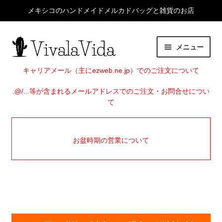
メキシコのハンドメイドメルカドバッグと雑貨のお店
ナ
コ
メニュー
ビ
ン
ゲ
テ
HOME
キャリアメール（主にezweb.ne.jp）でのご注文について
ー
ン
シ
ツ
.@/...等が含まれるメールアドレスでのご注文・お問合せについ
サ
ITEMS
て
ョ
へ
ブ
ン
ス
メ
EVENTS
へ
キ
ニ
お盆時期の営業について
ス
ッ
ュ
SHOP INFO
キ
プ
ー
ッ
を
BLOG
プ
展
開