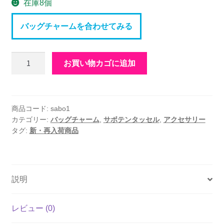
在庫8個
バッグチャームを合わせてみる
サ
お買い物カゴに追加
ボ
テ
ン
タ
商品コード:
sabo1
カテゴリー:
バッグチャーム
,
サボテンタッセル
,
アクセサリー
ッ
タグ:
新・再入荷商品
セ
ル
(ブ
ル
説明
ー)
個
レビュー (0)