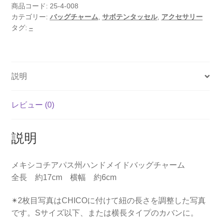
テ
商品コード:
25-4-008
カテゴリー:
バッグチャーム
,
サボテンタッセル
,
アクセサリー
ン
タグ:
–
タ
ッ
セ
ル
説明
(イ
エ
ロ
レビュー (0)
ー)
個
説明
メキシコチアパス州ハンドメイドバッグチャーム
全長 約17cm 横幅 約6cm
✴︎2枚目写真はCHICOに付けて紐の長さを調整した写真
です。Sサイズ以下、または横長タイプのカバンに。