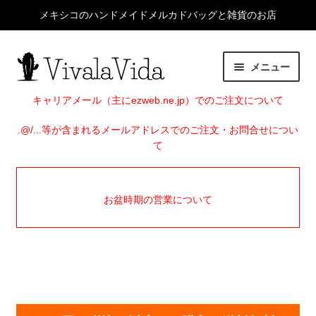
メキシコのハンドメイドメルカドバッグと雑貨のお店
ナ
コ
メニュー
ビ
ン
ゲ
テ
HOME
キャリアメール（主にezweb.ne.jp）でのご注文について
ー
ン
シ
ツ
.@/...等が含まれるメールアドレスでのご注文・お問合せについ
サ
ITEMS
て
ョ
へ
ブ
ン
ス
メ
EVENTS
へ
キ
ニ
お盆時期の営業について
ス
ッ
ュ
SHOP INFO
キ
プ
ー
ッ
を
BLOG
プ
展
開