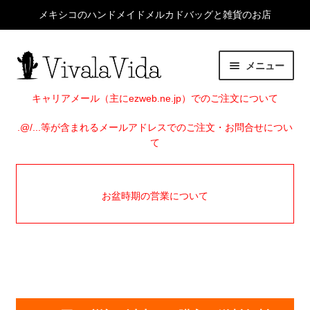
メキシコのハンドメイドメルカドバッグと雑貨のお店
ナ
コ
メニュー
ビ
ン
ゲ
テ
HOME
キャリアメール（主にezweb.ne.jp）でのご注文について
ー
ン
シ
ツ
.@/...等が含まれるメールアドレスでのご注文・お問合せについ
サ
ITEMS
て
ョ
へ
ブ
ン
ス
メ
EVENTS
へ
キ
ニ
お盆時期の営業について
ス
ッ
ュ
SHOP INFO
キ
プ
ー
ッ
を
BLOG
プ
展
開