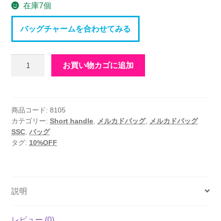
在庫7個
バッグチャームを合わせてみる
メ
お買い物カゴに追加
ル
カ
ド
バ
商品コード:
8105
カテゴリー:
Short handle
,
メルカドバッグ
,
メルカドバッグ
ッ
SSC
,
バッグ
グ
タグ:
10%OFF
SSC
メ
タ
リ
説明
ッ
ク
レビュー (0)
グ