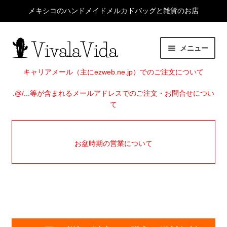
メキシコのハンドメイドメルカドバッグと雑貨のお店
ナ
コ
メニュー
ビ
ン
ゲ
テ
HOME
キャリアメール（主にezweb.ne.jp）でのご注文について
ー
ン
シ
ツ
.@/...等が含まれるメールアドレスでのご注文・お問合せについ
サ
ITEMS
て
ョ
へ
ブ
ン
ス
メ
EVENTS
へ
キ
ニ
お盆時期の営業について
ス
ッ
ュ
SHOP INFO
キ
プ
ー
ッ
を
BLOG
プ
展
開