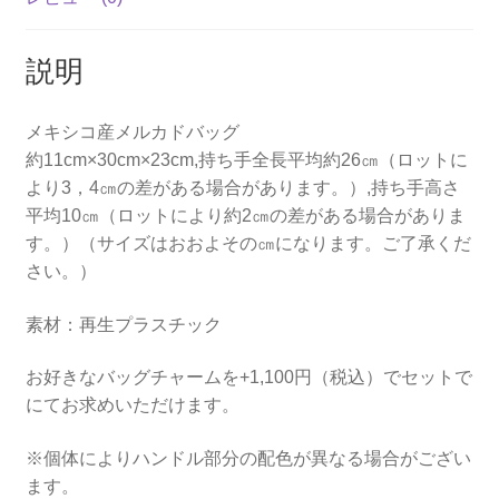
リ
ー
説明
ン
×
メキシコ産メルカドバッグ
白
約11cm×30cm×23cm,持ち手全長平均約26㎝（ロットに
（ロ
より3，4㎝の差がある場合があります。）,持ち手高さ
ン
平均10㎝（ロットにより約2㎝の差がある場合がありま
ボ）
す。）（サイズはおおよその㎝になります。ご了承くだ
個
さい。）
素材：再生プラスチック
お好きなバッグチャームを+1,100円（税込）でセットで
にてお求めいただけます。
※個体によりハンドル部分の配色が異なる場合がござい
ます。