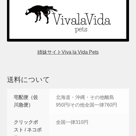
姉妹サイトViva la Vida Pets
送料について
宅配便（佐
北海道・沖縄・その他離島
川急便）
950円/その他全国一律760円
クリックポ
全国一律310円
スト / ネコポ