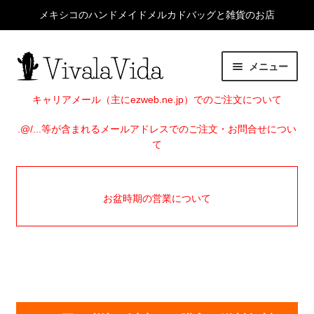
メキシコのハンドメイドメルカドバッグと雑貨のお店
ナ
コ
メニュー
ビ
ン
ゲ
テ
HOME
キャリアメール（主にezweb.ne.jp）でのご注文について
ー
ン
シ
ツ
.@/...等が含まれるメールアドレスでのご注文・お問合せについ
サ
ITEMS
て
ョ
へ
ブ
ン
ス
メ
EVENTS
へ
キ
ニ
お盆時期の営業について
ス
ッ
ュ
SHOP INFO
キ
プ
ー
ッ
を
BLOG
プ
展
開