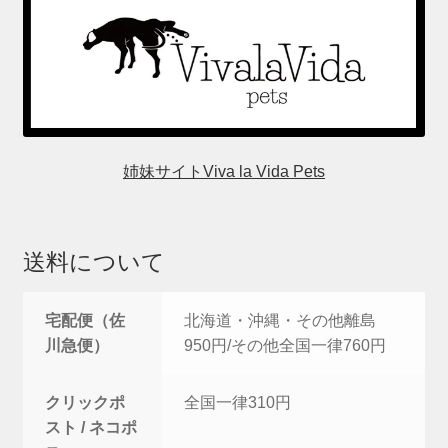
姉妹サイトViva la Vida Pets
送料について
宅配便（佐
北海道・沖縄・その他離島
川急便）
950円/その他全国一律760円
クリックポ
全国一律310円
スト / ネコポ