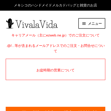
メキシコのハンドメイドメルカドバッグと雑貨のお店
ナ
コ
メニュー
ビ
ン
ゲ
テ
HOME
キャリアメール（主にezweb.ne.jp）でのご注文について
ー
ン
シ
ツ
.@/...等が含まれるメールアドレスでのご注文・お問合せについ
サ
ITEMS
て
ョ
へ
ブ
ン
ス
メ
EVENTS
へ
キ
ニ
お盆時期の営業について
ス
ッ
ュ
SHOP INFO
キ
プ
ー
ッ
を
BLOG
プ
展
開