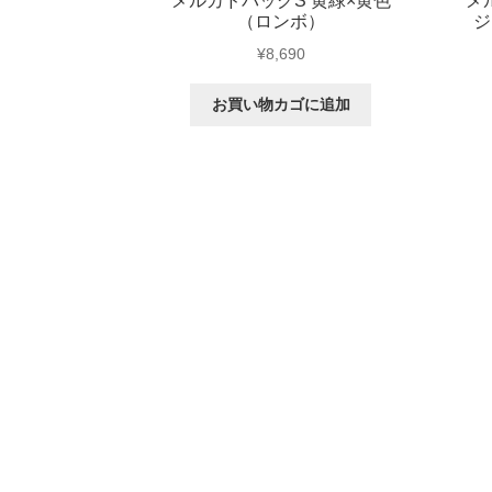
メルカドバッグS 黄緑×黄色
メ
（ロンボ）
ジ
¥
8,690
お買い物カゴに追加