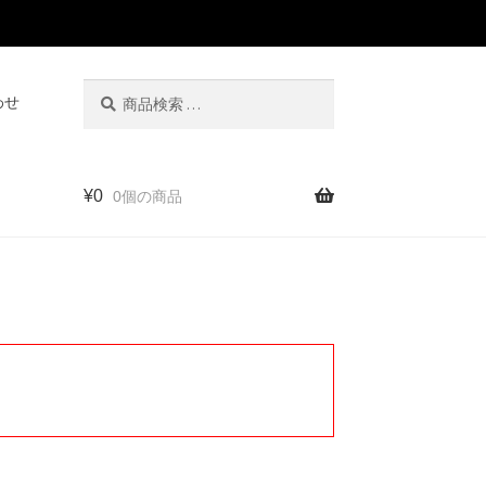
検
検
わせ
索
索
対
象:
¥
0
0個の商品