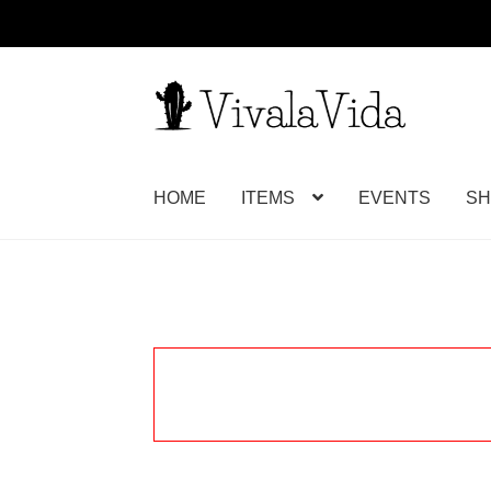
ナ
コ
ビ
ン
ゲ
テ
ー
ン
HOME
ITEMS
EVENTS
SH
シ
ツ
ョ
へ
ン
ス
へ
キ
ス
ッ
キ
プ
ッ
プ