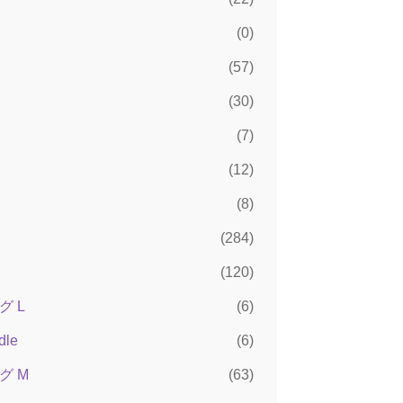
(0)
(57)
(30)
(7)
(12)
(8)
(284)
(120)
 L
(6)
dle
(6)
グ M
(63)