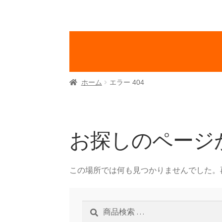
ホーム
エラー 404
お探しのページ
この場所では何も見つかりませんでした。
検
検
索
索