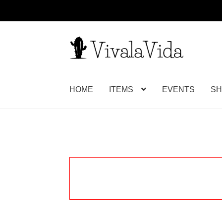
ナ
コ
ビ
ン
ゲ
テ
ー
ン
HOME
ITEMS
EVENTS
SH
シ
ツ
ョ
へ
ン
ス
へ
キ
ス
ッ
キ
プ
ッ
プ