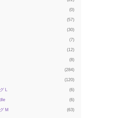
(0)
(57)
(30)
(7)
(12)
(8)
(284)
(120)
 L
(6)
dle
(6)
グ M
(63)