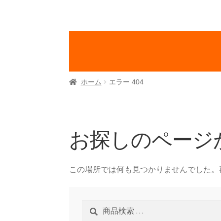
ホーム
エラー 404
お探しのページ
この場所では何も見つかりませんでした。
検
検
索
索