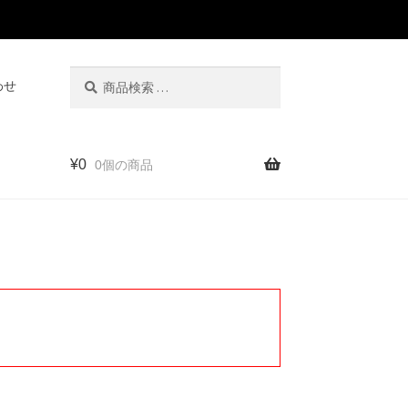
検
検
わせ
索
索
対
象:
¥
0
0個の商品