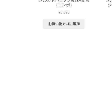
メルカドバッグS 黄緑×黄色
メ
（ロンボ）
ジ
¥
8,690
お買い物カゴに追加