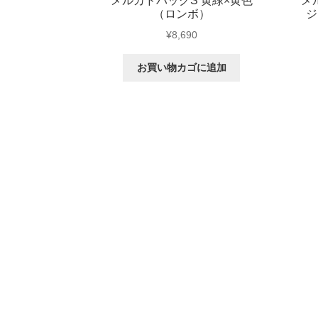
メルカドバッグS 黄緑×黄色
メ
（ロンボ）
ジ
¥
8,690
お買い物カゴに追加