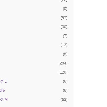
(0)
(57)
(30)
(7)
(12)
(8)
(284)
(120)
 L
(6)
dle
(6)
グ M
(63)