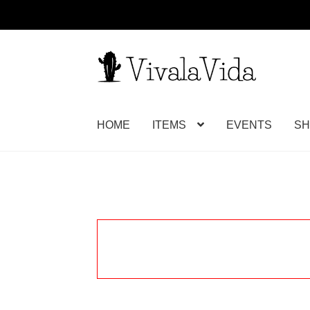
ナ
コ
ビ
ン
ゲ
テ
ー
ン
HOME
ITEMS
EVENTS
SH
シ
ツ
ョ
へ
ン
ス
へ
キ
ス
ッ
キ
プ
ッ
プ