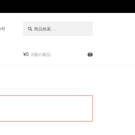
検
検
わせ
索
索
対
象:
¥
0
0個の商品