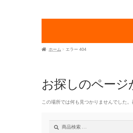
ホーム
エラー 404
お探しのページ
この場所では何も見つかりませんでした。
検
検
索
索